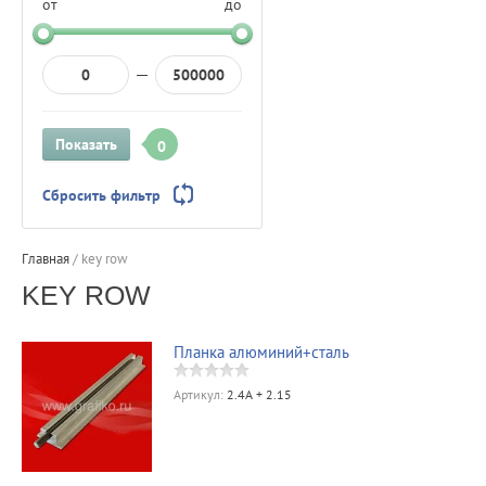
от
до
Показать
0
Сбросить фильтр
Главная
/
key row
KEY ROW
Планка алюминий+сталь
Артикул:
2.4A + 2.15